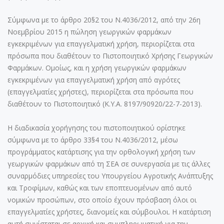
Σύμφωνα με το άρθρο 20§2 του N.4036/2012, από την 26η
Νοεμβρίου 2015 η πώληση γεωργικών φαρμάκων
εγκεκριμένων για επαγγελματική χρήση, περιορίζεται στα
πρόσωπα που διαθέτουν το Πιστοποιητικό Χρήσης Γεωργικών
Φαρμάκων. Ομοίως, και η χρήση γεωργικών φαρμάκων
εγκεκριμένων για επαγγελματική χρήση από αγρότες
(επαγγελματίες χρήστες), περιορίζεται στα πρόσωπα που
διαθέτουν το Πιστοποιητικό (Κ.Υ.Α. 8197/90920/22-7-2013).
Η διαδικασία χορήγησης του πιστοποιητικού ορίστηκε
σύμφωνα με το άρθρο 33§4 του N.4036/2012, μέσω
προγράμματος κατάρτισης για την ορθολογική χρήση των
γεωργικών φαρμάκων από τη ΣΕΑ σε συνεργασία με τις άλλες
συναρμόδιες υπηρεσίες του Υπουργείου Αγροτικής Ανάπτυξης
και Τροφίμων, καθώς και των εποπτευομένων από αυτό
νομικών προσώπων, στο οποίο έχουν πρόσβαση όλοι οι
επαγγελματίες χρήστες, διανομείς και σύμβουλοι. Η κατάρτιση
αυτή συνίσταται σε αρχική και συμπληρωματική για την