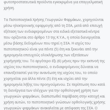
φυτοπροστατευτικά προϊόντα εγκεκριμένα για επαγγελματική
χρήση.
Τα Πιστοποιητικά Χρήσης Γεωργικών Φαρμάκων, χορηγούνται
μέσω ηλεκτρονικής εφαρμογής από τη ΣΕΑ, μετά από επιτυχή
εξέταση των ενδιαφερομένων στα ειδικά εξεταστικά κέντρα
που ορίζονται στο άρθρο 13 της Κ.Υ.Α., η οποία διενεργείται
μέσω βάσης δεδομένων που τηρεί η ΣΕΑ. Η ισχύς του
πιστοποιητικού είναι για πέντε (5) έτη και ξεκινάει από την
ημερομηνία επιτυχούς ολοκλήρωσης των εξετάσεων
χορήγησής του. Το αργότερο έξι (6) μήνες πριν την εκπνοή της
ισχύος του πιστοποιητικού, ο ενδιαφερόμενος δύναται να
επανεξεταστεί για την ανανέωση της ισχύος του, το οποίο
χορηγείται για άλλα πέντε (5) έτη και ισχύει από την
ημερομηνία λήξης του προηγούμενου. Σε περίπτωση που κατά
τη διενέργεια των ελέγχων για την ορθολογική χρήση των
γεωργικών φαρμάκων, διαπιστωθεί παράβαση στην κατοχή και
χρήση αυτών, το πιστοποιητικό γνώσεων ορθολογικής χρήσης
γεωργικών φαρμάκων ανακαλείται με απόφαση της ΣΕΑ. Ο