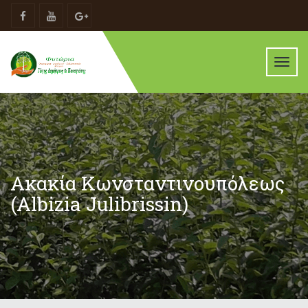
Toggl
navig
Ακακία Κωνσταντινουπόλεως
(Albizia Julibrissin)