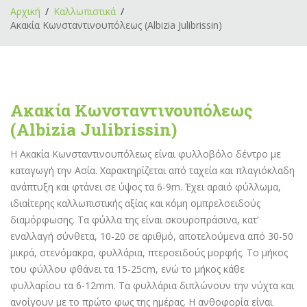
Αρχική
Καλλωπιστικά
Ακακία Κωνσταντινουπόλεως (Albizia Julibrissin)
Ακακία Κωνσταντινουπόλεως
(Albizia Julibrissin)
Η Ακακία Κωνσταντινουπόλεως είναι φυλλοβόλο δέντρο με
καταγωγή την Ασία. Χαρακτηρίζεται από ταχεία και πλαγιόκλαδη
ανάπτυξη και φτάνει σε ύψος τα 6-9m. Έχει αραιό φύλλωμα,
ιδιαίτερης καλλωπιστικής αξίας και κόμη ομπρελοειδούς
διαμόρφωσης. Τα φύλλα της είναι σκουροπράσινα, κατ’
εναλλαγή σύνθετα, 10-20 σε αριθμό, αποτελούμενα από 30-50
μικρά, στενόμακρα, φυλλάρια, πτεροειδούς μορφής. Το μήκος
του φύλλου φθάνει τα 15-25cm, ενώ το μήκος κάθε
φυλλαρίου τα 6-12mm. Τα φυλλάρια διπλώνουν την νύχτα και
ανοίγουν με το πρώτο φως της ημέρας. Η ανθοφορία είναι