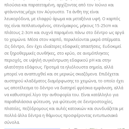
πλούσια και παρατεταμένη, αρχίζοντας από τον Ιούνιο και
φτάνοντας μέχρι τον Αύγουστο. Τα άνθη της είναι
λευκορόδινα, με ελαφρύ άρωμα και μεταξένια υφή. Ο καρπός
της είναι πεπλατυσμένος, στενόμακρος, μήκους 15-25cm και
πλάτους 2-3cm και συχνά παραμένει πάνω στο δέντρο ως αργά
το χειμώνα. Μέσα στον καρπό, περικλείονται μικρά σπέρματα.
Ως δέντρο, δεν έχει ιδιαίτερες εδαφικές απαιτήσεις. Ευδοκιμεί
σε ξηροθερμικές συνθήκες, στο κρύο, σε ανεμόπληκτες
περιοχές, σε υψηλή συγκέντρωση εδαφικού pH και στην
αλατότητα εδάφους. Προτιμά τα ηλιόλουστα σημεία, αλλά
μπορεί να αναπτυχθεί και σε μερικώς σκιαζόμενα. Επιδέχεται
αυστηρού κλαδέματος διαμόρφωσης το χειμώνα, το οποίο έχει
ως αποτέλεσμα το δέντρο να διατηρεί φρέσκια εμφάνιση, αλλά
να καθυστερεί λίγο την ανθοφορία του. Είναι κατάλληλο για
παραθαλάσσια φύτευση, για φύτευση σε δεντροστοιχίες,
πλατείες, πεζόδρομους και αυλές κατοικιών και συνδυάζεται με
πολλά άλλα δέντρα η θάμνους προσφέροντας εντυπωσιακά
σύνολα.