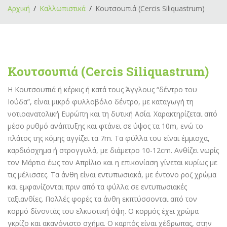
Αρχική
Καλλωπιστικά
Κουτσουπιά (Cercis Siliquastrum)
Κουτσουπιά (Cercis Siliquastrum)
Η Κουτσουπιά ή κέρκις ή κατά τους Άγγλους “δέντρο του
Ιούδα”, είναι μικρό φυλλοβόλο δέντρο, με καταγωγή τη
νοτιοανατολική Ευρώπη και τη δυτική Ασία. Χαρακτηρίζεται από
μέσο ρυθμό ανάπτυξης και φτάνει σε ύψος τα 10m, ενώ το
πλάτος της κόμης αγγίζει τα 7m. Τα φύλλα του είναι έμμισχα,
καρδιόσχημα ή στρογγυλά, με διάμετρο 10-12cm. Ανθίζει νωρίς
τον Μάρτιο έως τον Απρίλιο και η επικονίαση γίνεται κυρίως με
τις μέλισσες. Τα άνθη είναι εντυπωσιακά, με έντονο ροζ χρώμα
και εμφανίζονται πριν από τα φύλλα σε εντυπωσιακές
ταξιανθίες. Πολλές φορές τα άνθη εκπτύσσονται από τον
κορμό δίνοντάς του ελκυστική όψη. Ο κορμός έχει χρώμα
γκρίζο και ακανόνιστο σχήμα. Ο καρπός είναι χέδρωπας, στην