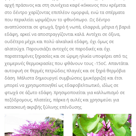
αρχή πράσινος και στη συνέχεια καφέ-κόκκινος που κρέμεται
στο δέντρο χαρίζοντας επιπλέον ομορφιά, ενώ τα σπέρματα
που περικλείει ωριμάζουν το φθινόπωρο. Ως δέντρο
αναπτύσσεται σε φτωχά, ξηρά ή νωπά, ελαφριά, μέτρια ή βαριά
εδάφη, αρκεί να αποστραγγίζονται καλά. Αντέχει σε όξινα,
ουδέτερα μέχρι και πολύ αλκαλικά εδάφη, όχι όμως σε
αλατούχα. Παρουσιάζει αντοχές σε παροδικές και όχι
παρατεταμένες ξηρασίες και σε ώριμη ηλικία υποφέρει από τις
χειμερινές θερμοκρασίες που φθάνουν τους -15οC. Απαντάται
αυτοφυή σε θερμές πετρώδεις πλαγιές και σε ξηρά θερμόβια
δάση. Μάλιστα δημιουργεί συμβιώσεις (μυκόρριζα) και έτσι
μπορεί να χρησιμοποιηθεί ως εδαφοβελτιωτικό, ιδίως σε
φτωχά σε άζωτο εδάφη. Χρησιμοποιείται για καλλωπισμό σε
πεζόδρομους, πλατείες, πάρκα ή αυλές και χρησιμεύει για
κατασκευή ακριβής ξύλινης επένδυσης.