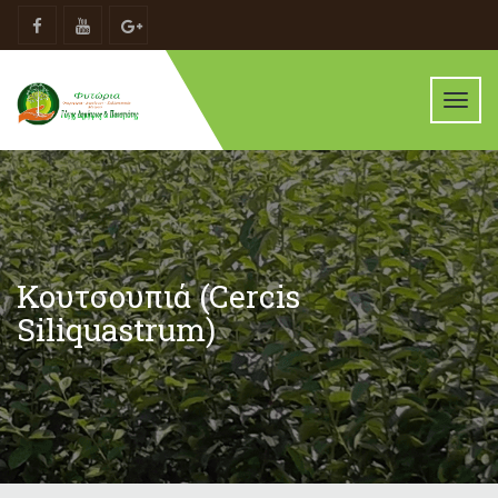
Toggl
navig
Κουτσουπιά (Cercis
Siliquastrum)