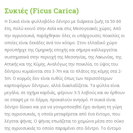
Συκιές (Ficus Carica)
Η Συκιά είναι φυλλοβόλο δέντρο με διάρκεια ζωής τα 50-60
έτη, πολύ κοινό στην Ασία και στις Μεσογειακές χώρες. Από
την αγριοσυκιά, παράχθηκαν όλες οι υπάρχουσες ποικιλίες οι
οποίες είναι δεκάδες ανά τον κόσμο. Στον ελλαδικό χώρο
προϋπήρχε της Ομηρικής εποχής και σήμερα καλλιεργείται
συστηματικά στην περιοχή της Μεσσηνίας, της Λακωνίας, της
Αττικής και της Κύμης. Αναλόγως την ποικιλία, το ύψος του
δέντρου κυμαίνεται στα 3-7m και το πλάτος της κόμης στα 2-
5m. Ο κορμός δεν είναι ευθύς όπως των περισσότερων
καρποφόρων δέντρων, αλλά διακλαδίζεται. Τα φύλλα είναι
μεγάλα, σε σχήμα καρδιάς, φέρουν 3-5 λοβούς και αν έρθουν
σε επαφή με το δέρμα, προκαλούν κνησμό. Η συκιά είναι
δέντρο δίοικο και για να γονιμοποιηθεί έχει ανάγκη τη γύρη
της αγριοσυκιάς, η οποία μεταφέρεται από ένα έντομο, που
λέγεται ψήνας. Ο ψήνας επωάζεται το χειμώνα μέσα στο σύκο
της αγριοσυκιάς το οποίο παραμένει στο δέντρο. Το έντομο